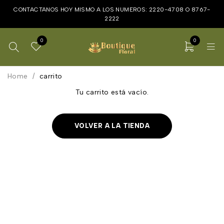
CONTACTANOS HOY MISMO A LOS NUMEROS:
2220-4708
O
8767-
2222
0
0
Home
/
carrito
Tu carrito está vacío.
VOLVER A LA TIENDA