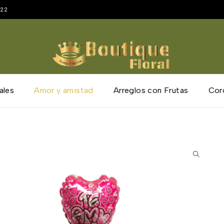
222
ales
Amor y amistad
Arreglos con Frutas
Cor