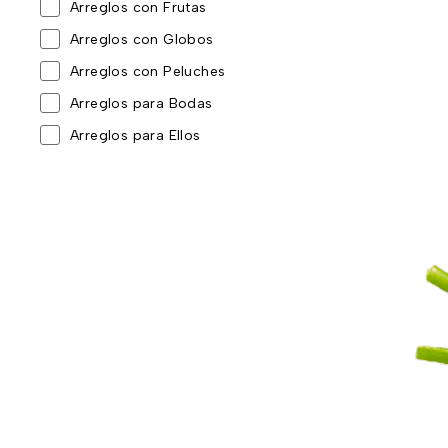
Arreglos con Frutas
Arreglos con Globos
Arreglos con Peluches
Arreglos para Bodas
Arreglos para Ellos
Arreglos para Toda Ocasión
Baby Shower y nacimientos
Cajas Sorpresa
Coronas y tributos
Día de la Madre
Día de la mujer
Día de la Secretaria
Día del Padre
Eventos corporativos