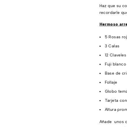
Haz que su co
recordarle que
Hermoso arreg
5 Rosas ro
3 Calas
12 Claveles
Fuji blanco
Base de cr
Follaje
Globo temá
Tarjeta co
Altura pro
Añade unos ch