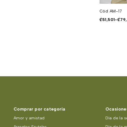
Cód AM-10
Cód AM-17
₡
52,626
-
₡
86,127
₡
51,501
-
₡
79
Comprar por categoría
Ocasiones
Amor y amistad
Día de la s
Arreglos Frutales
Día de la 