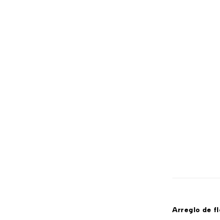
Exclusivos
Navideños
Productos empresariales
Promociones Destacadas
Regalos y Cumpleaños
San Valentín
Sin categorizar
Variedad de Ramos
Arreglo de f