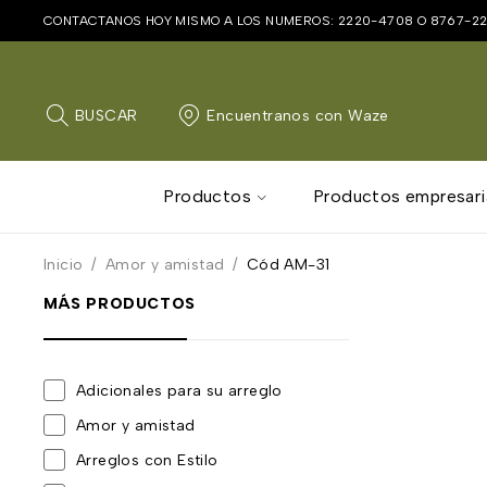
CONTACTANOS HOY MISMO A LOS NUMEROS:
2220-4708
O
8767-2
BUSCAR
Encuentranos con Waze
Productos
Productos empresari
Inicio
/
Amor y amistad
/
Cód AM-31
MÁS PRODUCTOS
Adicionales para su arreglo
Amor y amistad
Arreglos con Estilo