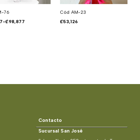
M-76
Cód AM-23
C
77
-
₡
98,877
₡
53,126
₡
Contacto
Sucursal San José