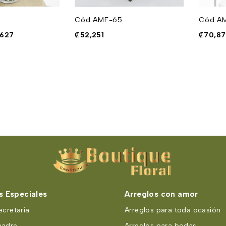
Cód AMF-65
Cód A
,627
₡
52,251
₡
70,8
 Especiales
Arreglos con amor
ecretaria
Arreglos para toda ocasión
madre
Arreglos para bodas