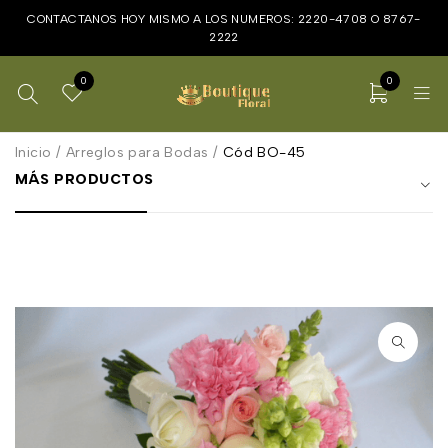
CONTACTANOS HOY MISMO A LOS NUMEROS:
2220-4708
O
8767-
2222
0
0
Inicio
/
Arreglos para Bodas
/
Cód BO-45
MÁS PRODUCTOS