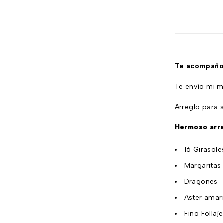
Exclusivos
Navideños
Productos empresariales
Promociones Destacadas
Te acompañ
Regalos y Cumpleaños
San Valentín
Te envío mi m
Sin categorizar
Arreglo para 
Variedad de Ramos
Hermoso arreg
16 Girasole
Margaritas
Dragones
Aster amari
Fino Follaje