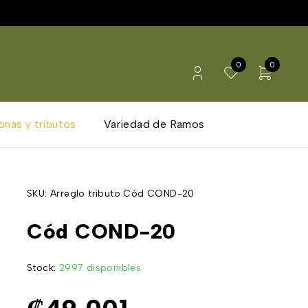
0
0
onas y tributos
Variedad de Ramos
SKU:
Arreglo tributo Cód COND-20
Cód COND-20
Stock:
2997 disponibles