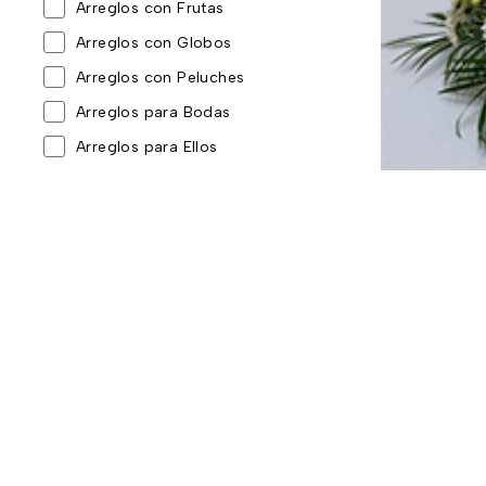
Arreglos con Frutas
Arreglos con Globos
Arreglos con Peluches
Arreglos para Bodas
Arreglos para Ellos
Arreglos para Toda Ocasión
Baby Shower y nacimientos
Cajas Sorpresa
Coronas y tributos
Día de la Madre
Día de la mujer
Día de la Secretaria
Día del Padre
Eventos corporativos