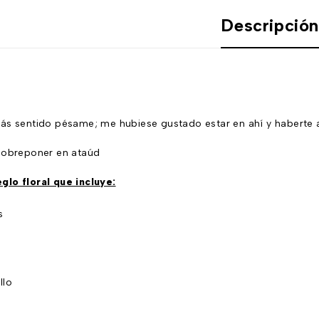
Descripció
o
ás sentido pésame; me hubiese gustado estar en ahí y haberte a
sobreponer en ataúd
lo floral que incluye:
s
llo