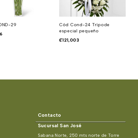
OND-29
Cód Cond-24 Trípode
C
especial pequeño
76
₡
₡
121,003
Contacto
Sucursal San José
Sabana Norte, 250 mts norte de Torre