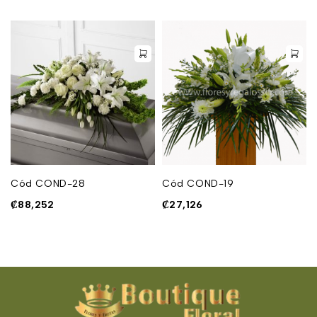
Cód COND-28
Cód COND-19
₡
88,252
₡
27,126