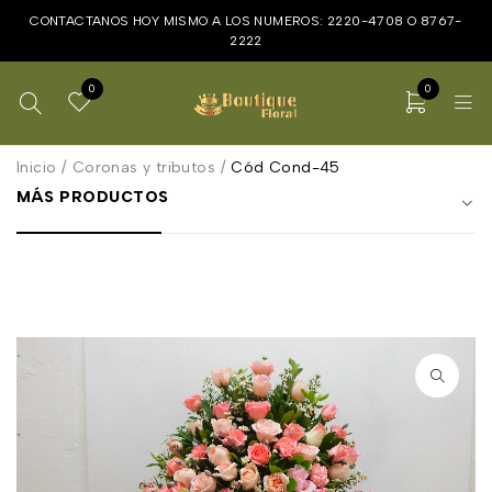
CONTACTANOS HOY MISMO A LOS NUMEROS:
2220-4708
O
8767-
2222
0
0
Inicio
/
Coronas y tributos
/
Cód Cond-45
MÁS PRODUCTOS