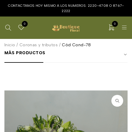
CONTACTANOS HOY MISMO A LOS NUMEROS:
2220-4708
O
8767-
2222
0
0
Inicio
/
Coronas y tributos
/
Cód Cond-78
MÁS PRODUCTOS