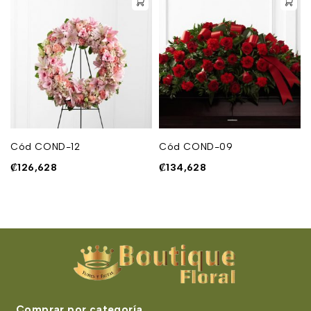
Cód COND-12
Cód COND-09
₡
126,628
₡
134,628
Comprar por categoría