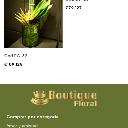
₡
79,127
Cod EC-32
₡
109,128
Comprar por categoría
Amor y amistad