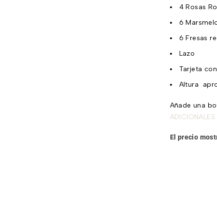
4 Rosas Ro
6 Marsmelo
6 Fresas re
Lazo
Tarjeta co
Altura apr
Añade una bot
ADICIONALES
El precio most