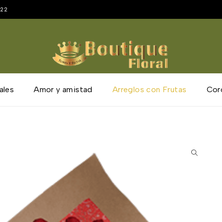
222
ales
Amor y amistad
Arreglos con Frutas
Cor