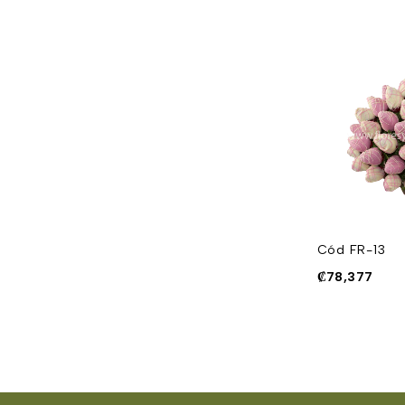
Cód FR-22
₡
45,626
Cód FR-13
₡
78,377