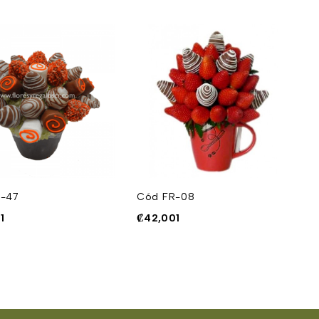
-47
Cód FR-08
C
1
₡
42,001
₡