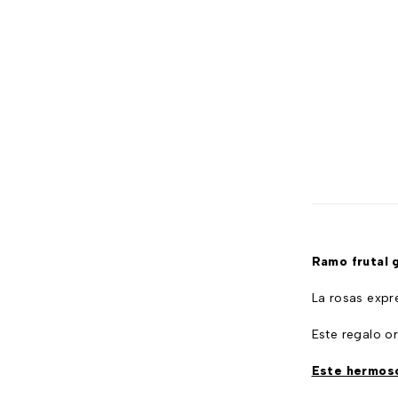
Exclusivos
Navideños
Productos empresariales
Promociones Destacadas
Regalos y Cumpleaños
San Valentín
Sin categorizar
Variedad de Ramos
Ramo frutal 
La rosas expr
Este regalo o
Este hermoso