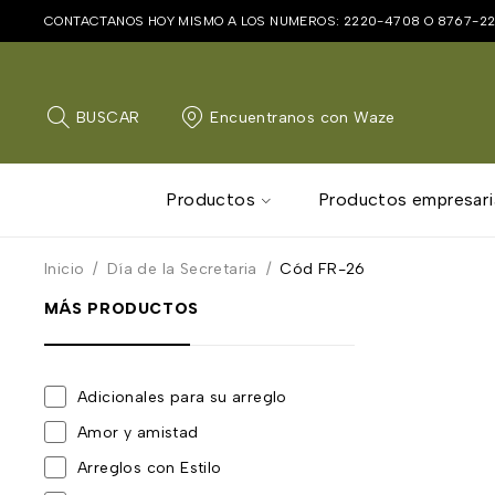
CONTACTANOS HOY MISMO A LOS NUMEROS:
2220-4708
O
8767-2
BUSCAR
Encuentranos con Waze
Productos
Productos empresari
Inicio
/
Día de la Secretaria
/
Cód FR-26
MÁS PRODUCTOS
Adicionales para su arreglo
Amor y amistad
Arreglos con Estilo