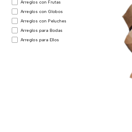
Arreglos con Frutas
Arreglos con Globos
Arreglos con Peluches
Arreglos para Bodas
Arreglos para Ellos
Arreglos para Toda Ocasión
Baby Shower y nacimientos
Cajas Sorpresa
Coronas y tributos
Día de la Madre
Día de la mujer
Día de la Secretaria
Día del Padre
Eventos corporativos