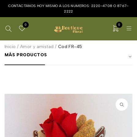
CONTACTANOS HOY MISMO A LOS NUMEROS:
2220-4708
O
8767-
2222
0
0
Inicio
/
Amor y amistad
/
Cod FR-45
MÁS PRODUCTOS