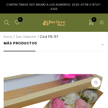
CONTACTANOS HOY MISMO A LOS NUMEROS:
2220-4708
O
8767-
2222
0
0
Inicio
/
San Valentín
/
Cód FR-57
MÁS PRODUCTOS