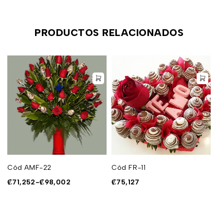
PRODUCTOS RELACIONADOS
Cód AMF-22
Cód FR-11
₡
71,252
-
₡
98,002
₡
75,127