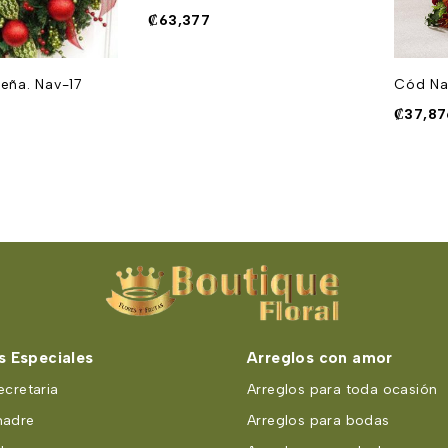
₡
63,377
eña. Nav-17
Cód Na
₡
37,87
 Especiales
Arreglos con amor
ecretaria
Arreglos para toda ocasión
madre
Arreglos para bodas