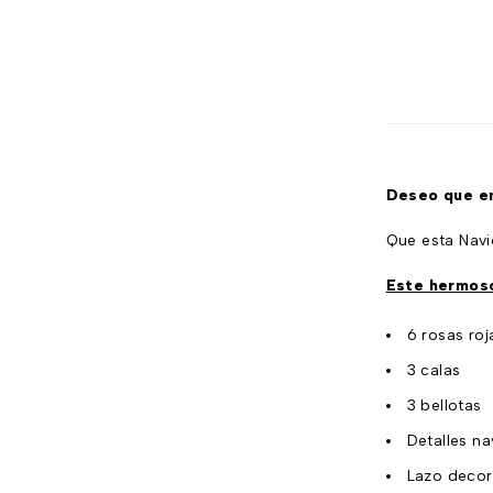
Exclusivos
Navideños
Productos empresariales
Promociones Destacadas
Regalos y Cumpleaños
San Valentín
Deseo que en
Sin categorizar
Que esta Navi
Variedad de Ramos
Este hermoso
6 rosas roj
3 calas
3 bellotas
Detalles n
Lazo decor