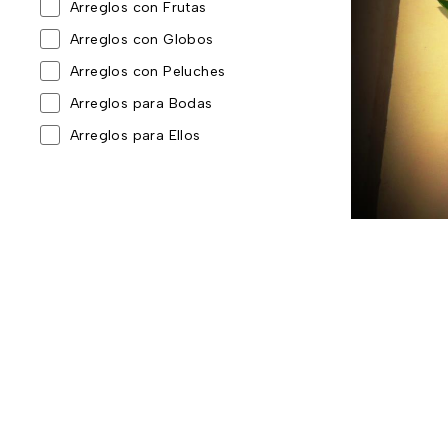
Arreglos con Frutas
Arreglos con Globos
Arreglos con Peluches
Arreglos para Bodas
Arreglos para Ellos
Arreglos para Toda Ocasión
Baby Shower y nacimientos
Cajas Sorpresa
Coronas y tributos
Día de la Madre
Día de la mujer
Día de la Secretaria
Día del Padre
Eventos corporativos