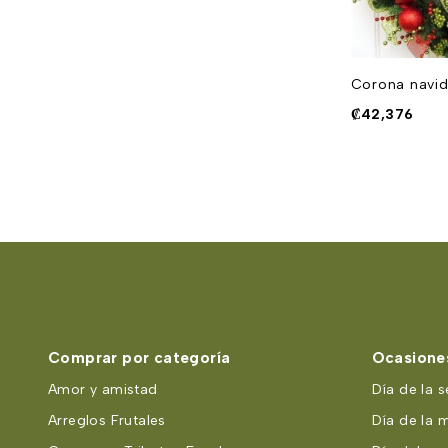
Cód Nav-05
Corona navid
₡
60,752
₡
42,376
Comprar por categoría
Ocasiones
Amor y amistad
Día de la s
Arreglos Frutales
Día de la 