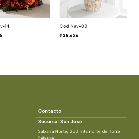
v-14
Cód Nav-08
C
6
₡
38,626
₡
Contacto
Sucursal San José
Sabana Norte, 250 mts norte de Torre
Sabana