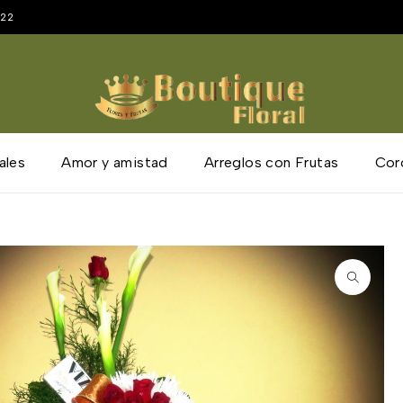
222
ales
Amor y amistad
Arreglos con Frutas
Cor