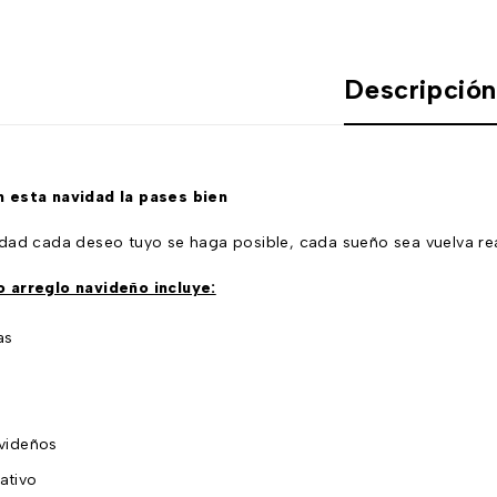
Descripció
 esta navidad la pases bien
dad cada deseo tuyo se haga posible, cada sueño sea vuelva reali
 arreglo navideño incluye:
as
avideños
ativo