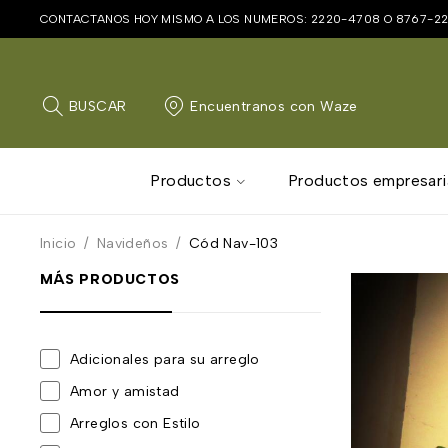
CONTACTANOS HOY MISMO A LOS NUMEROS:
2220-4708
O
8767-2
BUSCAR
Encuentranos con Waze
Productos
Productos empresari
Inicio
/
Navideños
/
Cód Nav-103
MÁS PRODUCTOS
Adicionales para su arreglo
Amor y amistad
Arreglos con Estilo