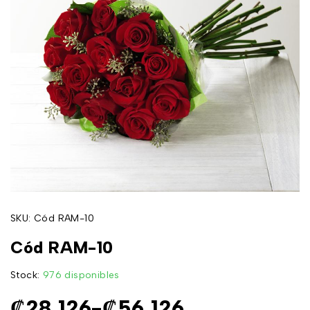
SKU:
Cód RAM-10
Cód RAM-10
Stock:
976 disponibles
₡
28,126
-
₡
56,126