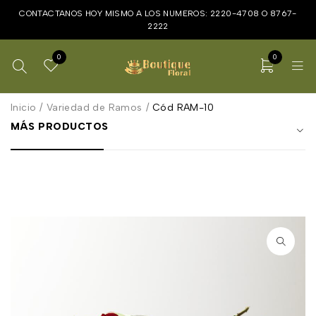
CONTACTANOS HOY MISMO A LOS NUMEROS:
2220-4708
O
8767-
2222
0
0
Inicio
/
Variedad de Ramos
/
Cód RAM-10
MÁS PRODUCTOS