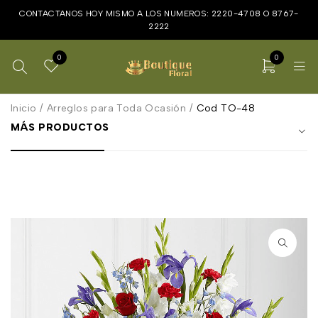
CONTACTANOS HOY MISMO A LOS NUMEROS:
2220-4708
O
8767-
2222
0
0
Inicio
/
Arreglos para Toda Ocasión
/
Cod TO-48
MÁS PRODUCTOS