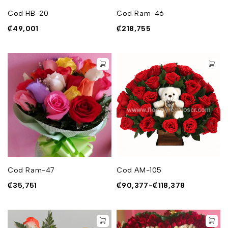
Cod HB-20
Cod Ram-46
₡
49,001
₡
218,755
Cod Ram-47
Cod AM-105
₡
35,751
₡
90,377
-
₡
118,378