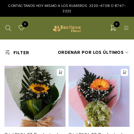
CONTACTANOS HOY MISMO A LOS NUMEROS:
2220-4708
O
8767-
2222
0
0
ORDENAR POR LOS ÚLTIMOS
FILTER