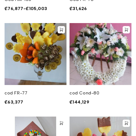
₡
76,877
-
₡
105,003
₡
31,626
cod FR-77
cod Cond-80
₡
63,377
₡
144,129