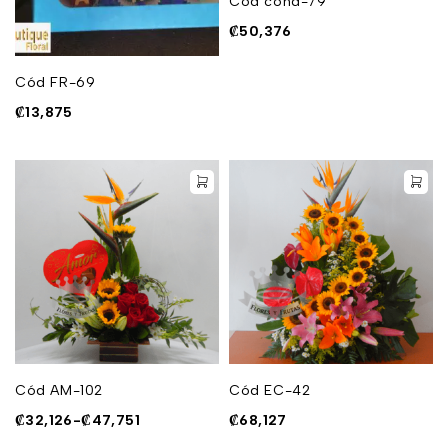
Cód cond-79
₡
50,376
Cód FR-69
₡
13,875
Cód AM-102
Cód EC-42
₡
32,126
-
₡
47,751
₡
68,127