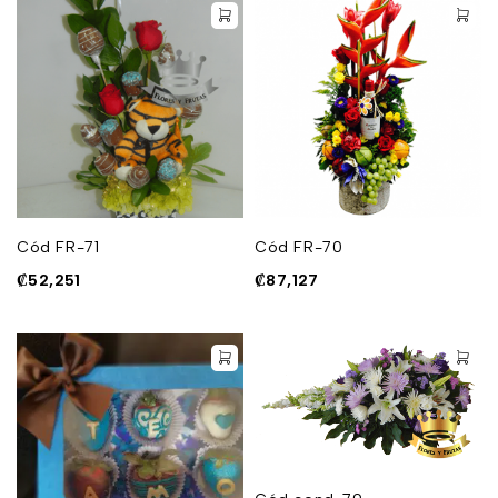
Cód FR-71
Cód FR-70
₡
52,251
₡
87,127