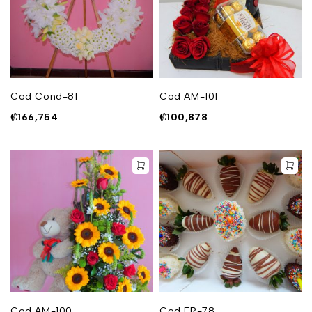
Cod Cond-81
Cod AM-101
₡
166,754
₡
100,878
Cod AM-100
Cod FR-78