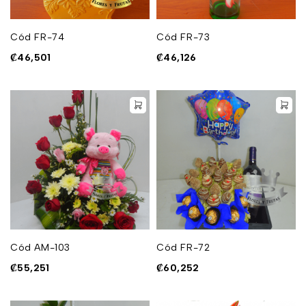
Cód FR-74
Cód FR-73
₡
46,501
₡
46,126
Cód AM-103
Cód FR-72
₡
55,251
₡
60,252