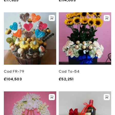
₡
17,625
₡
114,003
Cod FR-79
Cod To-54
₡
104,503
₡
52,251