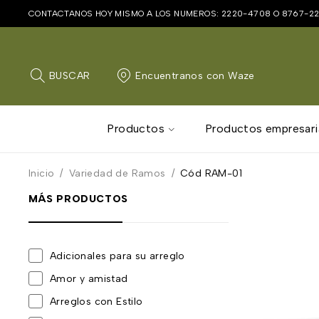
CONTACTANOS HOY MISMO A LOS NUMEROS:
2220-4708
O
8767-2
BUSCAR
Encuentranos con Waze
Productos
Productos empresari
Inicio
/
Variedad de Ramos
/
Cód RAM-01
MÁS PRODUCTOS
Adicionales para su arreglo
Amor y amistad
Arreglos con Estilo