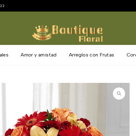
222
ales
Amor y amistad
Arreglos con Frutas
Cor