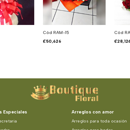
Cód RAM-15
Cód R
₡
50,626
₡
28,12
 Especiales
Arreglos con amor
ecretaria
Arreglos para toda ocasión