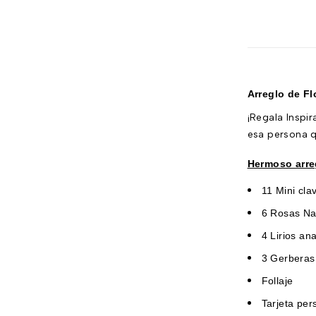
Exclusivos
Navideños
Productos empresariales
Promociones Destacadas
Arreglo de Fl
Regalos y Cumpleaños
¡Regala Inspir
San Valentín
esa persona q
Sin categorizar
Variedad de Ramos
Hermoso arreg
11 Mini cla
6 Rosas Na
4 Lirios an
3 Gerberas
Follaje
Tarjeta per