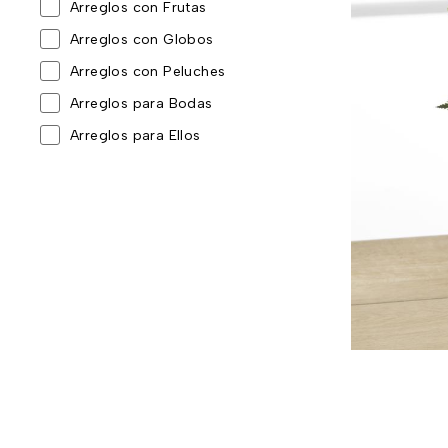
Arreglos con Frutas
Arreglos con Globos
Arreglos con Peluches
Arreglos para Bodas
Arreglos para Ellos
Arreglos para Toda Ocasión
Baby Shower y nacimientos
Cajas Sorpresa
Coronas y tributos
Día de la Madre
Día de la mujer
Día de la Secretaria
Día del Padre
Eventos corporativos