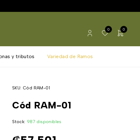
0
0
onas y tributos
Variedad de Ramos
SKU:
Cód RAM-01
Cód RAM-01
Stock:
987 disponibles