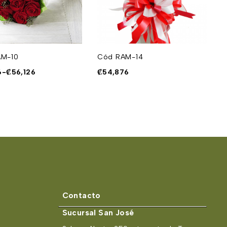
AM-10
Cód RAM-14
C
6
-
₡
56,126
₡
54,876
₡
Contacto
Sucursal San José