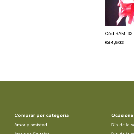
Cód RAM-02
Cód RAM-33
₡
44,501
₡
64,502
Comprar por categoría
Ocasiones
Amor y amistad
Día de la s