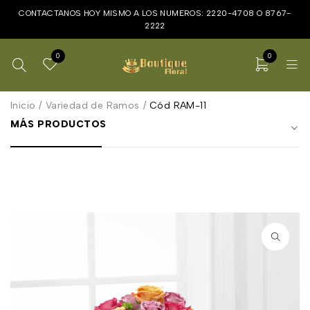
CONTACTANOS HOY MISMO A LOS NUMEROS:
2220-4708
O
8767-
2222
0
0
Inicio
/
Variedad de Ramos
/
Cód RAM-11
MÁS PRODUCTOS