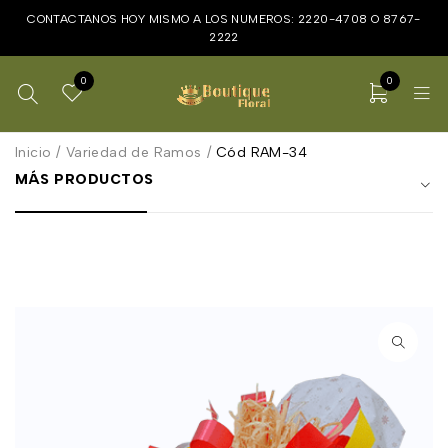
CONTACTANOS HOY MISMO A LOS NUMEROS:
2220-4708
O
8767-
2222
0
0
Inicio
/
Variedad de Ramos
/
Cód RAM-34
MÁS PRODUCTOS