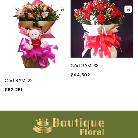
Cód RAM-33
₡
64,502
Cód RAM-22
₡
52,251